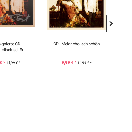
gnierte CD -
CD - Melancholisch schön
C
holisch schön
€ *
9,99 € *
14,99 € *
14,99 € *