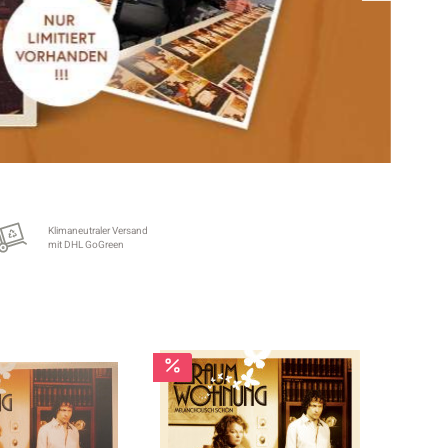
Klimaneutraler Versand
mit DHL GoGreen