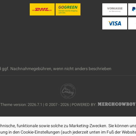
 ggf. Nachnahmegebühren, wenn nicht anders beschrieben
Theme version: 2026.7.1 | © 2007 - 2026 | POWERED BY:
nische, funktionale sowie solche zu Marketing-Zwecken. Sie können uns
ibung in den Cookie-Einstellungen (auch jederzeit unten im Fuß der Webs