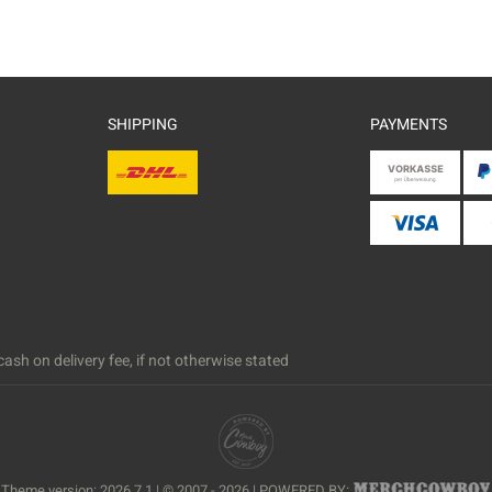
SHIPPING
PAYMENTS
ash on delivery fee, if not otherwise stated
Theme version: 2026.7.1 | © 2007 - 2026 | POWERED BY: