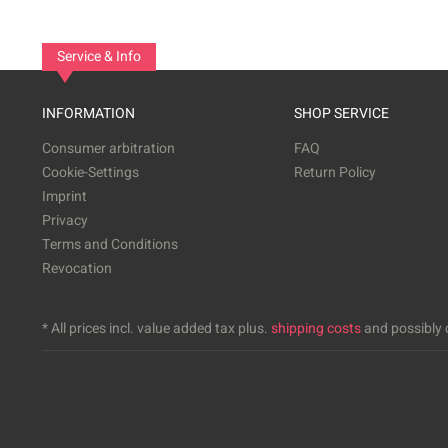
Service & Info
INFORMATION
SHOP SERVICE
Consumer arbitration
FAQ
Cookie-Settings
Return Policy
Imprint
Privacy
Terms and Conditions
Revocation
* All prices incl. value added tax plus.
shipping costs
and possibly c